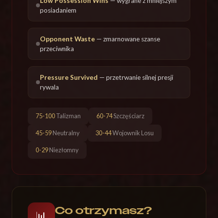
Low Possession Wins
— wygrane z mniejszym
posiadaniem
Opponent Waste
— zmarnowane szanse
przeciwnika
Pressure Survived
— przetrwanie silnej presji
rywala
75-100
Talizman
60-74
Szczęściarz
45-59
Neutralny
30-44
Wojownik Losu
0-29
Niezłomny
Co otrzymasz?
📊