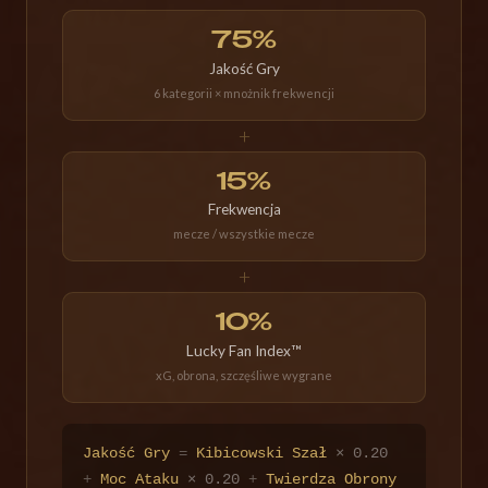
75%
Jakość Gry
6 kategorii × mnożnik frekwencji
+
15%
Frekwencja
mecze / wszystkie mecze
+
10%
Lucky Fan Index™
xG, obrona, szczęśliwe wygrane
Jakość Gry
=
Kibicowski Szał
× 0.20
+
Moc Ataku
× 0.20
+
Twierdza Obrony