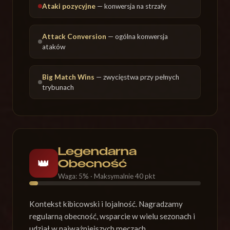
Ataki pozycyjne
— konwersja na strzały
Attack Conversion
— ogólna konwersja
ataków
Big Match Wins
— zwycięstwa przy pełnych
trybunach
Legendarna
👑
Obecność
Waga: 5% · Maksymalnie 40 pkt
Kontekst kibicowski i lojalność. Nagradzamy
regularną obecność, wsparcie w wielu sezonach i
udział w najważniejszych meczach.