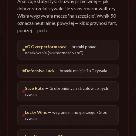
Analizuje statystyki drużyny przeciwnej — jak
dobrze strzelali rywale, ile szans zmarnowali, czy
Wisła wygrywała mecze "na szczęście". Wynik 50
oznacza neutralnie, powyżej — kibic przynosi fart,
poniżej — pech.
xG Overperformance
— bramki ponad
oczekiwania (skuteczność vs xG)
Defensive Luck
— bramki mniej niż xG rywala
Save Rate
— % obronionych strzałów celnych
rywala
Lucky Wins
— wygrane mimo gorszego xG od
rywala