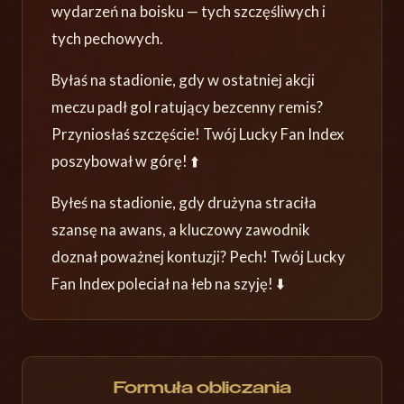
wydarzeń na boisku — tych szczęśliwych i
tych pechowych.
Byłaś na stadionie, gdy w ostatniej akcji
meczu padł gol ratujący bezcenny remis?
Przyniosłaś szczęście! Twój Lucky Fan Index
poszybował w górę! ⬆️
Byłeś na stadionie, gdy drużyna straciła
szansę na awans, a kluczowy zawodnik
doznał poważnej kontuzji? Pech! Twój Lucky
Fan Index poleciał na łeb na szyję! ⬇️
Formuła obliczania