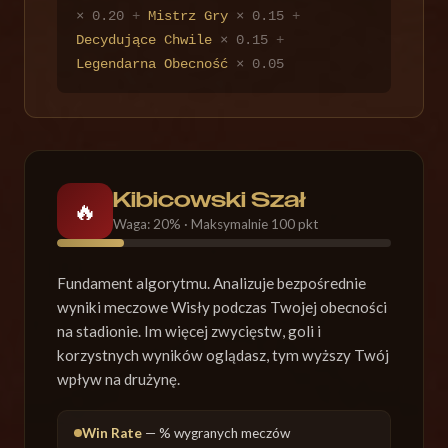
× 0.20
+
Mistrz Gry
× 0.15
+
Decydujące Chwile
× 0.15
+
Legendarna Obecność
× 0.05
Kibicowski Szał
🔥
Waga: 20% · Maksymalnie 100 pkt
Fundament algorytmu. Analizuje bezpośrednie
wyniki meczowe Wisły podczas Twojej obecności
na stadionie. Im więcej zwycięstw, goli i
korzystnych wyników oglądasz, tym wyższy Twój
wpływ na drużynę.
Win Rate
— % wygranych meczów